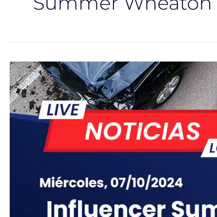
Summer Wheaton
[07-
10-
2024]
Condado
de
Los
Angeles,
CA
–
Influencer
Summer
Wheaton