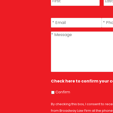
Email
*
Phon
message
*
Check here to confirm your 
Confirm
By checking this box, I consent to rec
from Broadway Law Firm at the phone