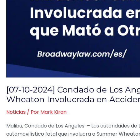
Involucrada
en
Accidente
que
Mató
a
Otro
Conductor
[07-10-2024] Condado de Los An
Wheaton Involucrada en Accide
Noticias
/ Por
Mark Kiran
Malibu, Condado de Los Angeles – Las autoridades de 
automovilístico fatal que involucra a Summer Wheaton