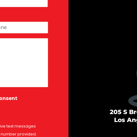
e
*
consent
205 S B
Los An
eive text messages
 number provided.