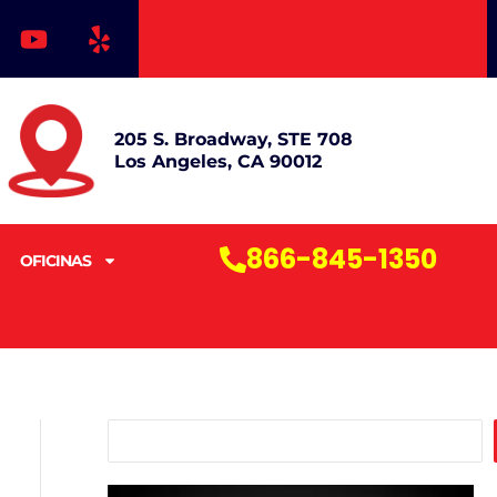
Y
Y
o
e
u
l
t
p
u
205 S. Broadway, STE 708
b
Los Angeles, CA 90012
e
866-845-1350
OFICINAS
B
u