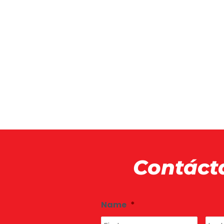
Contáct
First
Name
*