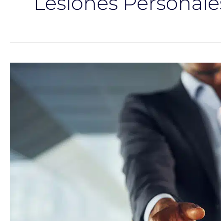
Lesiones Personale
Cuando
Contratar
un
Abogado
de
Lesiones
Personal