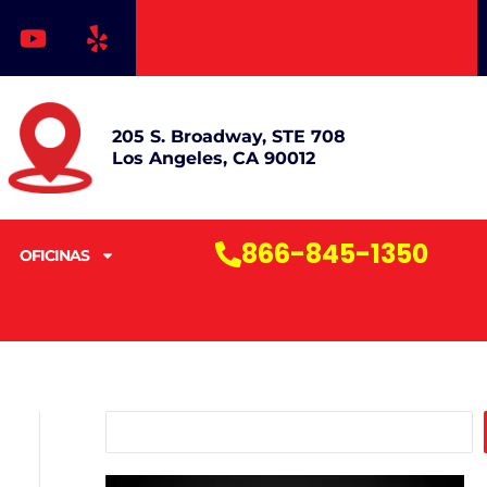
Y
Y
o
e
u
l
t
p
u
205 S. Broadway, STE 708
b
Los Angeles, CA 90012
e
866-845-1350
OFICINAS
B
u