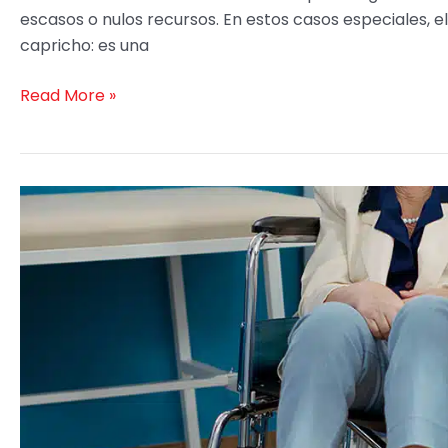
escasos o nulos recursos. En estos casos especiales, 
capricho: es una
Read More »
Por
Qué
Podrían
Rechazar
Tu
Demanda
de
Lesiones
Catastróficas