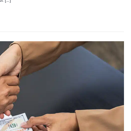
. […]