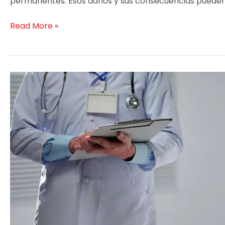
permanentes. Esos daños y sus consecuencias pueden
Read More »
Cómo
Se
Presentan
Los
Reclamos
por
Lesión
Catastrófica