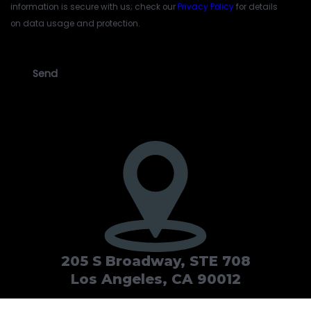
information is secure with us; check our
Privacy Policy
for details
on data usage and protection.
CAPTCHA
205 S Broadway, STE 708
Los Angeles, CA 90012