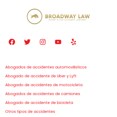
F
T
I
Y
Y
a
w
n
o
e
c
i
s
u
l
e
t
t
t
p
Nuestros servicios
b
t
a
u
Abogados de accidentes automovilisticos
o
e
g
b
o
r
r
e
Abogado de accidente de Uber y Lyft
k
a
Abogado de accidentes de motocicleta
m
Abogados de accidentes de camiones
Abogado de accidente de bicicleta
Otros tipos de accidentes