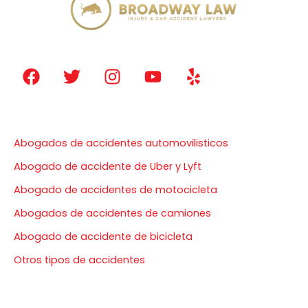
F
T
I
Y
Y
a
w
n
o
e
c
i
s
u
l
e
t
t
t
p
Nuestros servicios
b
t
a
u
Abogados de accidentes automovilisticos
o
e
g
b
o
r
r
e
Abogado de accidente de Uber y Lyft
k
a
Abogado de accidentes de motocicleta
m
Abogados de accidentes de camiones
Abogado de accidente de bicicleta
Otros tipos de accidentes
Últimos post