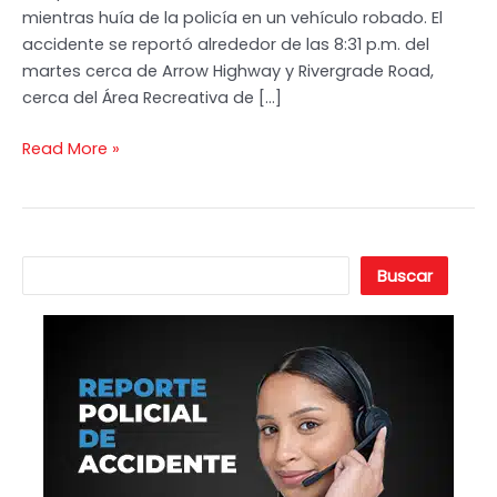
mientras huía de la policía en un vehículo robado. El
Muere
accidente se reportó alrededor de las 8:31 p.m. del
Atropellado
martes cerca de Arrow Highway y Rivergrade Road,
por
cerca del Área Recreativa de […]
un
Vehículo
Read More »
en
Irwindale
B
Buscar
u
s
c
a
r