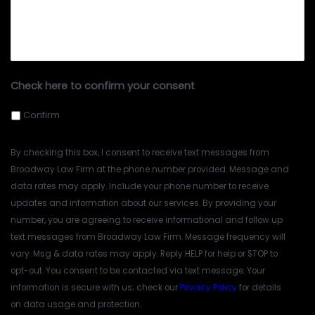
Check here to confirm your consent
Confirm
By checking this box, I consent to receive text messages from
Broadway Law Firm at the phone number provided. Message and
data rates may apply. Include your phone number to receive
updates and information about our services. By providing your
number, you are agreeing to receive informational and follow up
text messages from Broadway Law Firm. Message frequency will
vary. Msg & data rates may apply. Reply HELP for help or STOP to
opt-out. You consent to be contacted via text message. Your
information is secure with us; check our
Privacy Policy
for details
on data usage and protection.