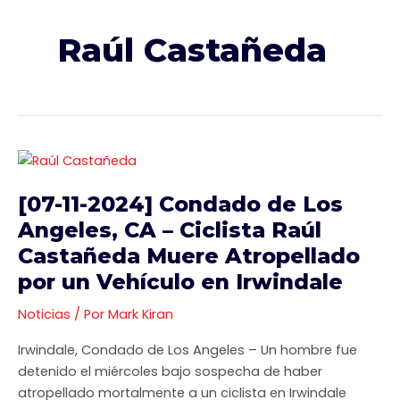
Raúl Castañeda
[07-
11-
[07-11-2024] Condado de Los
2024]
Condado
Angeles, CA – Ciclista Raúl
de
Castañeda Muere Atropellado
Los
por un Vehículo en Irwindale
Angeles,
CA
Noticias
/ Por
Mark Kiran
–
Irwindale, Condado de Los Angeles – Un hombre fue
Ciclista
detenido el miércoles bajo sospecha de haber
Raúl
atropellado mortalmente a un ciclista en Irwindale
Castañeda