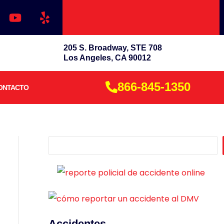
Y
Y
o
e
u
l
t
p
205 S. Broadway, STE 708
u
Los Angeles, CA 90012
b
e
866-845-1350
ONTACTO
B
u
s
c
a
r
Accidentes