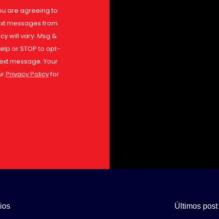
ou are agreeing to
text messages from
 will vary. Msg &
elp or STOP to opt-
text message. Your
ur
Privacy Policy
for
ios
Últimos post