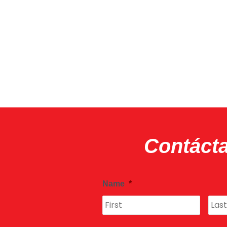
Contáct
First
Name
*