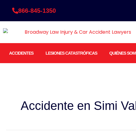
Ir
866-845-1350
al
contenido
ACCIDENTES
LESIONES CATASTRÓFICAS
QUIÉNES SO
Accidente en Simi Va