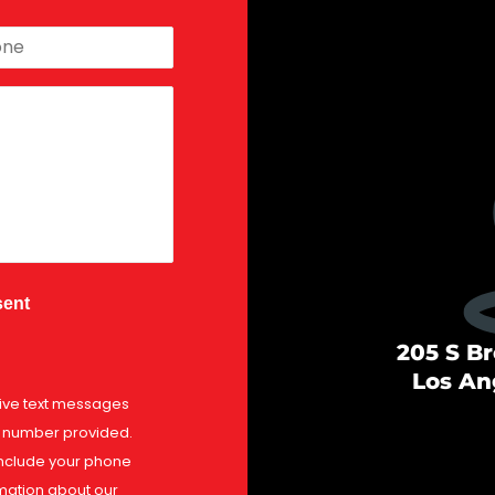
e
*
sent
205 S B
Los An
eive text messages
 number provided.
nclude your phone
mation about our