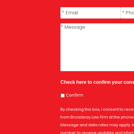
Email
*
Phon
message
*
Check here to confirm your con
Confirm
By checking this box, I consent to rec
from Broadway Law Firm at the phone
Message and data rates may apply. I
number to receive updates and infor