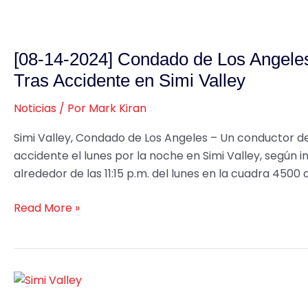
[08-
14-
[08-14-2024] Condado de Los Angele
2024]
Condado
Tras Accidente en Simi Valley
de
Noticias
/ Por
Mark Kiran
Los
Angeles,
Simi Valley, Condado de Los Angeles – Un conductor de
CA
accidente el lunes por la noche en Simi Valley, según 
–
alrededor de las 11:15 p.m. del lunes en la cuadra 450
Conductor
de
Read More »
17
Años
Muere
Tras
[03-
Accidente
27-