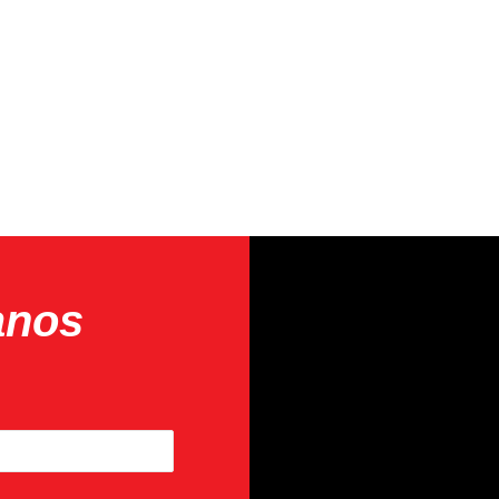
anos
Last