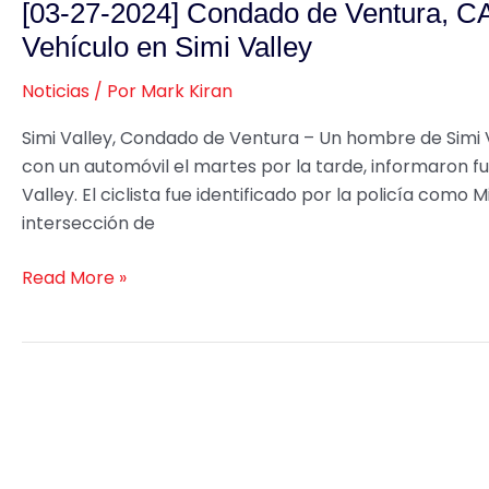
en
[03-27-2024] Condado de Ventura, CA
2024]
Simi
Condado
Vehículo en Simi Valley
Valley
de
Noticias
/ Por
Mark Kiran
Ventura,
CA
Simi Valley, Condado de Ventura – Un hombre de Simi V
–
con un automóvil el martes por la tarde, informaron f
Ciclista
Valley. El ciclista fue identificado por la policía como 
Muere
intersección de
Tras
Embestir
Read More »
a
un
Vehículo
en
Simi
Valley