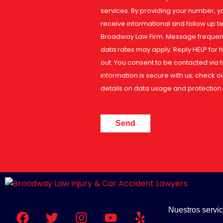
services. By providing your number, y
receive informational and follow up 
Broadway Law Firm. Message frequency
data rates may apply. Reply HELP for h
out. You consent to be contacted via 
information is secure with us; check o
details on data usage and protection.
CAPTCHA
F
T
I
Y
Y
Nuestros servic