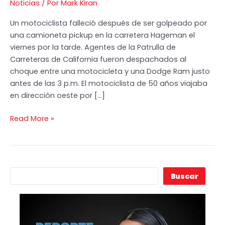
Noticias
/ Por
Mark Kiran
–
Un motociclista falleció después de ser golpeado por
Motociclista
una camioneta pickup en la carretera Hageman el
Muere
viernes por la tarde. Agentes de la Patrulla de
Tras
Carreteras de California fueron despachados al
Ser
choque entre una motocicleta y una Dodge Ram justo
Arrollado
antes de las 3 p.m. El motociclista de 50 años viajaba
por
en dirección oeste por […]
un
Camión
Read More »
en
Bakersfield
B
Buscar
u
s
c