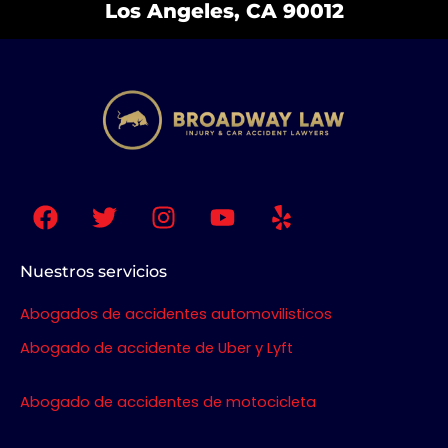
Los Angeles, CA 90012
F
T
I
Y
Y
a
w
n
o
e
c
i
s
u
l
e
t
t
t
p
Nuestros servicios
b
t
a
u
Abogados de accidentes automovilisticos
o
e
g
b
o
r
r
e
Abogado de accidente de Uber y Lyft
k
a
m
Abogado de accidentes de motocicleta