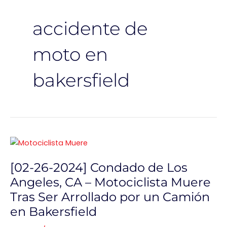
accidente de
moto en
bakersfield
[02-
26-
[02-26-2024] Condado de Los
2024]
Condado
Angeles, CA – Motociclista Muere
de
Tras Ser Arrollado por un Camión
Los
en Bakersfield
Angeles,
CA