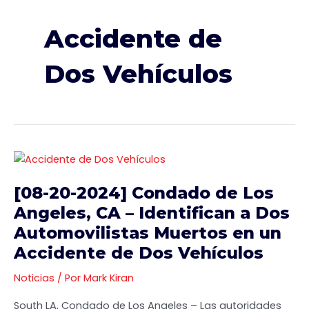
Accidente de
Dos Vehículos
[08-
20-
[08-20-2024] Condado de Los
2024]
Condado
Angeles, CA – Identifican a Dos
de
Automovilistas Muertos en un
Los
Accidente de Dos Vehículos
Angeles,
CA
Noticias
/ Por
Mark Kiran
–
South LA, Condado de Los Angeles – Las autoridades
Identifican