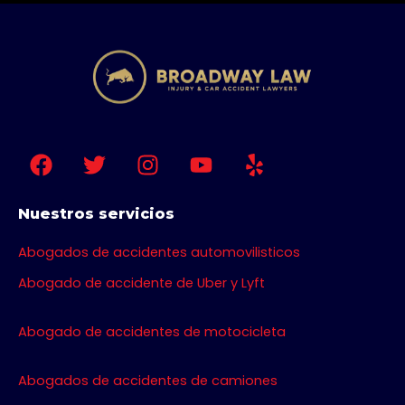
F
T
I
Y
Y
a
w
n
o
e
c
i
s
u
l
e
t
t
t
p
Nuestros servicios
b
t
a
u
Abogados de accidentes automovilisticos
o
e
g
b
o
r
r
e
Abogado de accidente de Uber y Lyft
k
a
m
Abogado de accidentes de motocicleta
Abogados de accidentes de camiones