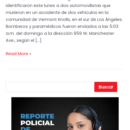
identificaron este lunes a dos automovilistas que
a
murieron en un accidente de dos vehículos en la
Dos
comunidad de Vermont Knolls, en el sur de Los Ángeles.
Automovilistas
Bomberos y paramédicos fueron enviados a las 5:03
Muertos
a.m. del domingo a la dirección 959 W. Manchester
en
Ave., según el […]
un
Accidente
Read More »
de
Dos
Vehículos
B
Buscar
u
s
c
a
r