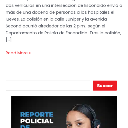
dos vehículos en una intersección de Escondido envió a
de
más de una docena de personas a los hospitales el
Dos
jueves. La colisión en la calle Juniper y la avenida
Autos
Second ocurrió alrededor de las 2 p.m., según el
Deja
Departamento de Policía de Escondido. Tras la colisión,
13
[…]
Heridos
en
Read More »
Escondido
B
Buscar
u
s
c
a
r