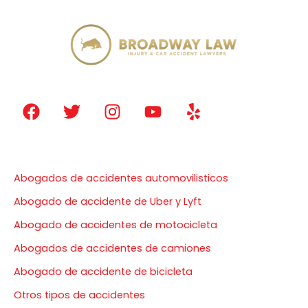
F
T
I
Y
Y
a
w
n
o
e
c
i
s
u
l
e
t
t
t
p
Nuestros servicios
b
t
a
u
Abogados de accidentes automovilisticos
o
e
g
b
o
r
r
e
Abogado de accidente de Uber y Lyft
k
a
Abogado de accidentes de motocicleta
m
Abogados de accidentes de camiones
Abogado de accidente de bicicleta
Otros tipos de accidentes