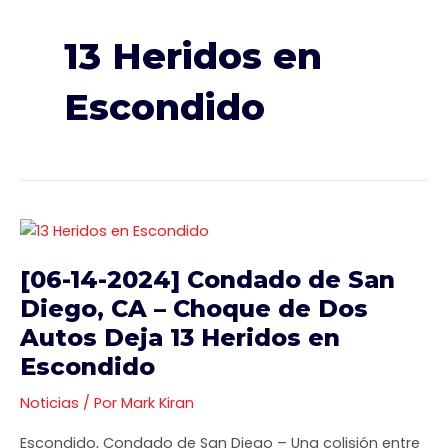
13 Heridos en
Escondido
[06-
14-
[06-14-2024] Condado de San
2024]
Condado
Diego, CA – Choque de Dos
de
Autos Deja 13 Heridos en
San
Escondido
Diego,
CA
Noticias
/ Por
Mark Kiran
–
Escondido, Condado de San Diego – Una colisión entre
Choque