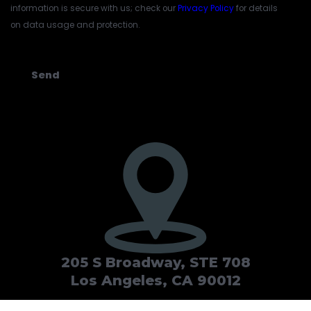
information is secure with us; check our
Privacy Policy
for details
on data usage and protection.
CAPTCHA
205 S Broadway, STE 708
Los Angeles, CA 90012