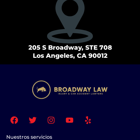
205 S Broadway, STE 708
Los Angeles, CA 90012
F
T
I
Y
Y
a
w
n
o
e
c
i
s
u
l
e
t
t
t
p
Nuestros servicios