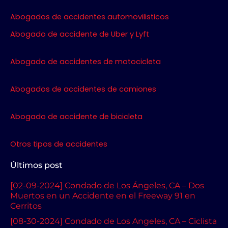
b
t
a
u
Abogados de accidentes automovilisticos
o
e
g
b
o
r
r
e
Abogado de accidente de Uber y Lyft
k
a
m
Abogado de accidentes de motocicleta
Abogados de accidentes de camiones
Abogado de accidente de bicicleta
Otros tipos de accidentes
Últimos post
[02-09-2024] Condado de Los Ángeles, CA – Dos
Muertos en un Accidente en el Freeway 91 en
Cerritos
[08-30-2024] Condado de Los Angeles, CA – Ciclista