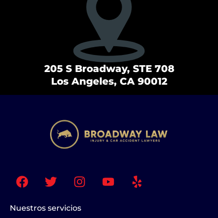
205 S Broadway, STE 708
Los Angeles, CA 90012
F
T
I
Y
Y
a
w
n
o
e
c
i
s
u
l
e
t
t
t
p
Nuestros servicios