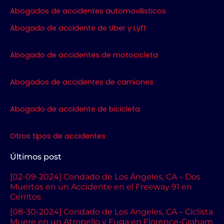
b
t
a
u
Abogados de accidentes automovilisticos
o
e
g
b
o
r
r
e
Abogado de accidente de Uber y Lyft
k
a
m
Abogado de accidentes de motocicleta
Abogados de accidentes de camiones
Abogado de accidente de bicicleta
Otros tipos de accidentes
Últimos post
[02-09-2024] Condado de Los Ángeles, CA – Dos
Muertos en un Accidente en el Freeway 91 en
Cerritos
[08-30-2024] Condado de Los Angeles, CA – Ciclista
Muere en un Atropello y Fuga en Florence-Graham