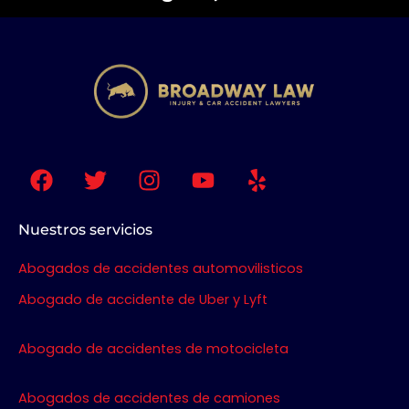
F
T
I
Y
Y
a
w
n
o
e
c
i
s
u
l
e
t
t
t
p
Nuestros servicios
b
t
a
u
Abogados de accidentes automovilisticos
o
e
g
b
o
r
r
e
Abogado de accidente de Uber y Lyft
k
a
m
Abogado de accidentes de motocicleta
Abogados de accidentes de camiones