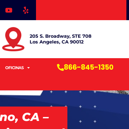
Y
Y
o
e
u
l
t
p
u
205 S. Broadway, STE 708
b
Los Angeles, CA 90012
e
866-845-1350
OFICINAS
no, CA –