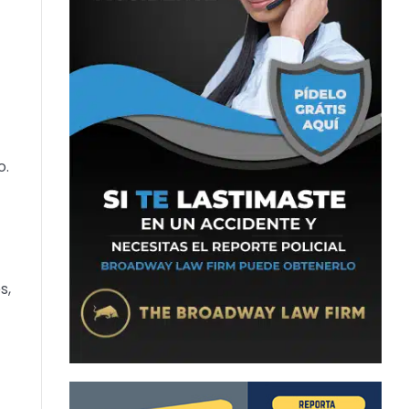
o.
s,