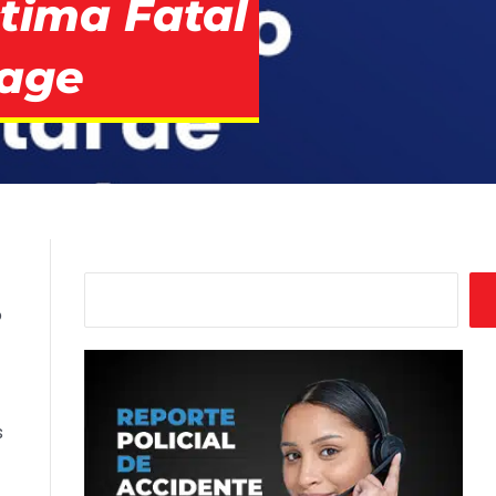
tima Fatal
rage
Buscar
o
s