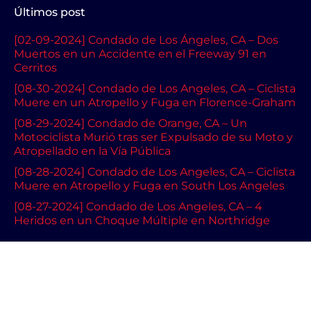
Últimos post
[02-09-2024] Condado de Los Ángeles, CA – Dos
Muertos en un Accidente en el Freeway 91 en
Cerritos
[08-30-2024] Condado de Los Angeles, CA – Ciclista
Muere en un Atropello y Fuga en Florence-Graham
[08-29-2024] Condado de Orange, CA – Un
Motociclista Murió tras ser Expulsado de su Moto y
Atropellado en la Vía Pública
[08-28-2024] Condado de Los Angeles, CA – Ciclista
Muere en Atropello y Fuga en South Los Angeles
[08-27-2024] Condado de Los Angeles, CA – 4
Heridos en un Choque Múltiple en Northridge