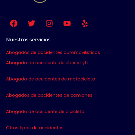
F
T
I
Y
Y
a
w
n
o
e
c
i
s
u
l
e
t
t
t
p
Nuestros servicios
b
t
a
u
Abogados de accidentes automovilisticos
o
e
g
b
o
r
r
e
Abogado de accidente de Uber y Lyft
k
a
m
Abogado de accidentes de motocicleta
Abogados de accidentes de camiones
Abogado de accidente de bicicleta
Otros tipos de accidentes