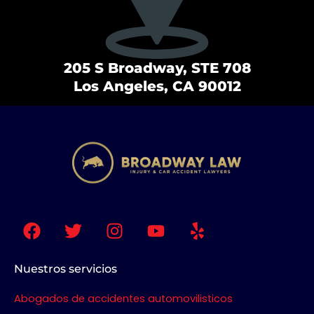
205 S Broadway, STE 708
Los Angeles, CA 90012
F
T
I
Y
Y
a
w
n
o
e
c
i
s
u
l
e
t
t
t
p
Nuestros servicios
b
t
a
u
Abogados de accidentes automovilisticos
o
e
g
b