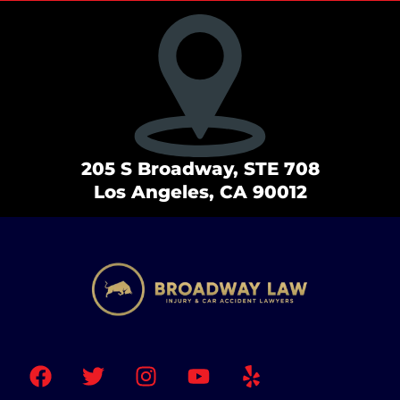
205 S Broadway, STE 708
Los Angeles, CA 90012
F
T
I
Y
Y
a
w
n
o
e