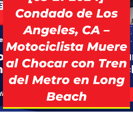
Condado de Los
Angeles, CA –
Motociclista Muere
al Chocar con Tren
del Metro en Long
Beach