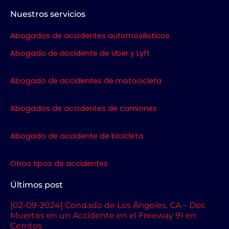
c
i
s
u
l
e
t
t
t
p
Nuestros servicios
b
t
a
u
Abogados de accidentes automovilisticos
o
e
g
b
o
r
r
e
Abogado de accidente de Uber y Lyft
k
a
m
Abogado de accidentes de motocicleta
Abogados de accidentes de camiones
Abogado de accidente de bicicleta
Otros tipos de accidentes
Últimos post
[02-09-2024] Condado de Los Ángeles, CA – Dos
Muertos en un Accidente en el Freeway 91 en
Cerritos