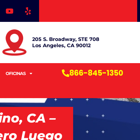
Y
Y
o
e
u
l
t
p
u
205 S. Broadway, STE 708
b
Los Angeles, CA 90012
e
866-845-1350
OFICINAS
no, CA –
ero Luego