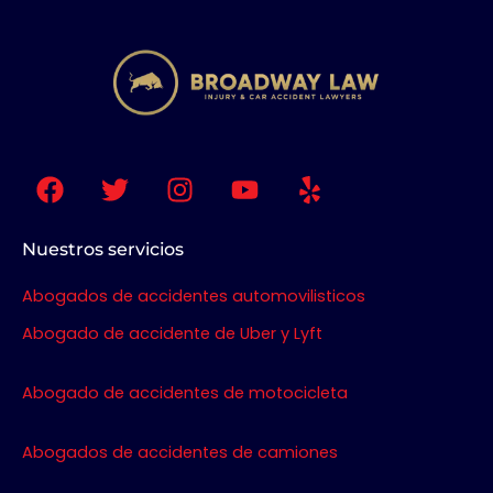
F
T
I
Y
Y
a
w
n
o
e
c
i
s
u
l
e
t
t
t
p
Nuestros servicios
b
t
a
u
Abogados de accidentes automovilisticos
o
e
g
b
o
r
r
e
Abogado de accidente de Uber y Lyft
k
a
m
Abogado de accidentes de motocicleta
Abogados de accidentes de camiones