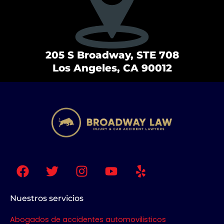
205 S Broadway, STE 708
Los Angeles, CA 90012
F
T
I
Y
Y
a
w
n
o
e
c
i
s
u
l
e
t
t
t
p
Nuestros servicios
b
t
a
u
Abogados de accidentes automovilisticos