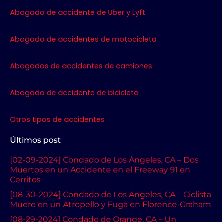
o
e
g
b
o
r
r
e
Abogado de accidente de Uber y Lyft
k
a
m
Abogado de accidentes de motocicleta
Abogados de accidentes de camiones
Abogado de accidente de bicicleta
Otros tipos de accidentes
Últimos post
[02-09-2024] Condado de Los Ángeles, CA – Dos
Muertos en un Accidente en el Freeway 91 en
Cerritos
[08-30-2024] Condado de Los Angeles, CA – Ciclista
Muere en un Atropello y Fuga en Florence-Graham
[08-29-2024] Condado de Orange, CA – Un